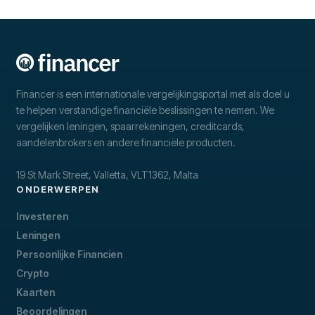
Financer is een internationale vergelijkingsportal met als doel u
te helpen verstandige financiële beslissingen te nemen. We
vergelijken leningen, spaarrekeningen, creditcards,
aandelenbrokers en andere financiële producten.
19 St Mark Street, Valletta, VLT1362, Malta
ONDERWERPEN
Investeren
Leningen
Persoonlijke Financien
Crypto
Kaarten
Beoordelingen