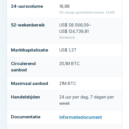
24-uursvolume
18,8B
30-daags gemiddeld volume: 24,9B
52-wekenbereik
US$ 58.566,09–
US$ 124.739,81
Berekend
Marktkapitalisatie
US$ 1,3T
Circulerend
20,1M BTC
aanbod
Maximaal aanbod
21M BTC
Handelstijden
24 uur per dag, 7 dagen per
week
Documentatie
Informatiedocument
(
opent in een nieuw tabblad
)