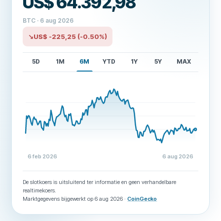
US$ 64.392,98
BTC · 6 aug 2026
↘
US$ -225,25
(-0.50%)
5D
1M
6M
YTD
1Y
5Y
MAX
6 feb 2026
6 aug 2026
De slotkoers is uitsluitend ter informatie en geen verhandelbare
realtimekoers.
Marktgegevens bijgewerkt op 6 aug 2026
·
CoinGecko