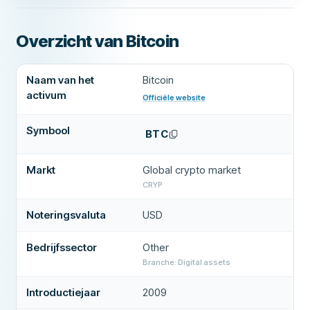
Overzicht van Bitcoin
Belangrijke gegevens over Bitcoin
Naam van het
Bitcoin
activum
Officiële website
(
opent in een nieuw tabblad
)
Symbool
BTC
Markt
Global crypto market
CRYP
Noteringsvaluta
USD
Bedrijfssector
Other
Branche: Digital assets
Introductiejaar
2009