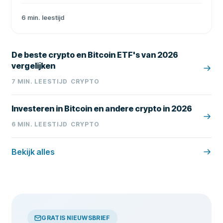
en wereldwijd bereik * Lees wat MiCA, box 3 en geen
depositogarantie betekenen
6
min. leestijd
De beste crypto en Bitcoin ETF's van 2026
vergelijken
7
MIN. LEESTIJD
CRYPTO
Investeren in Bitcoin en andere crypto in 2026
6
MIN. LEESTIJD
CRYPTO
Bekijk alles
GRATIS NIEUWSBRIEF