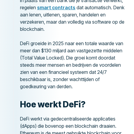
In plaats van een bank die je transactie verwerkt,
regelen
smart contracts
dat automatisch. Denk
aan lenen, uitlenen, sparen, handelen en
verzekeren, maar dan volledig via software op de
blockchain.
DeFi groeide in 2025 naar een totale waarde van
meer dan $130 miljard aan vastgezette middelen
(Total Value Locked). Die groei komt doordat
steeds meer mensen en bedrijven de voordelen
zien van een financieel systeem dat 24/7
beschikbaar is, zonder wachttijden of
goedkeuring van derden.
Hoe werkt DeFi?
DeFi werkt via gedecentraliseerde applicaties
(dApps) die bovenop een blockchain draaien.
Ethereum is de meest gebruikte blockchain voor