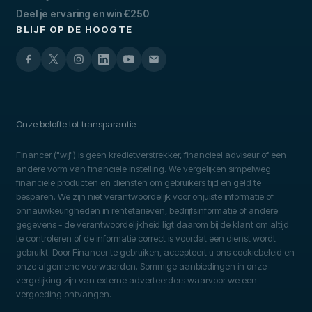
Deel je ervaring en win €250
BLIJF OP DE HOOGTE
Onze belofte tot transparantie
Financer ("wij") is geen kredietverstrekker, financieel adviseur of een
andere vorm van financiële instelling. We vergelijken simpelweg
financiële producten en diensten om gebruikers tijd en geld te
besparen. We zijn niet verantwoordelijk voor onjuiste informatie of
onnauwkeurigheden in rentetarieven, bedrijfsinformatie of andere
gegevens - de verantwoordelijkheid ligt daarom bij de klant om altijd
te controleren of de informatie correct is voordat een dienst wordt
gebruikt. Door Financer te gebruiken, accepteert u ons cookiebeleid en
onze algemene voorwaarden. Sommige aanbiedingen in onze
vergelijking zijn van externe adverteerders waarvoor we een
vergoeding ontvangen.