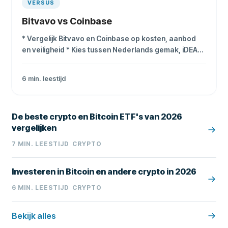
VERSUS
Bitvavo vs Coinbase
* Vergelijk Bitvavo en Coinbase op kosten, aanbod
en veiligheid * Kies tussen Nederlands gemak, iDEAL
en wereldwijd bereik * Lees wat MiCA, box 3 en geen
depositogarantie betekenen
6
min. leestijd
De beste crypto en Bitcoin ETF's van 2026
vergelijken
7
MIN. LEESTIJD
CRYPTO
Investeren in Bitcoin en andere crypto in 2026
6
MIN. LEESTIJD
CRYPTO
Bekijk alles