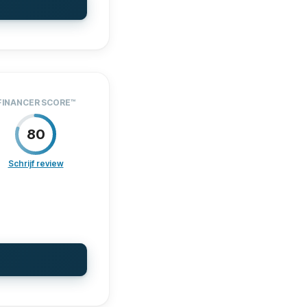
Nee
Ja
18
0 €
FINANCER SCORE
™
Ja
80
t
Ja
Schrijf review
Ja
JZEN
76
Nee
ERSTEUNING
86
ORWAARDEN
90
09-17
Nee
Nee