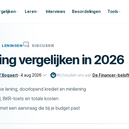
rgelijken
Leren
Interviews
Beoordelingen
Tools
LENINGEN
DISCUSSIE
ing vergelijken in 2026
f Bogaert
-
4 aug 2026
Wij houden ons aan
De Financer-belof
jke lening, doorlopend krediet en minilening
d, BKR-toets en totale kosten
et een aanvraag die bij je budget past