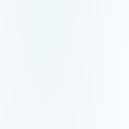
Betaling binnen 24
Leningsbemiddela
Rentevrije lening