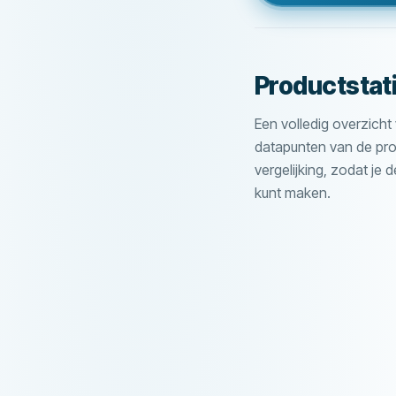
Jaarlijks renteper
Leningsverlengin
Afsluitkosten
Vervroegde afloss
Productstat
Maandelijkse kost
Betaling binnen 24
Een volledig overzicht 
Leningsbemiddela
datapunten van de pro
KENMERKEN
Rentevrije lening
vergelijking, zodat je d
kunt maken.
Medeondertekenaa
Herroepingstermij
Accepteert slechte
Uitbetaling in het
Leningsverlengin
Vervroegde afloss