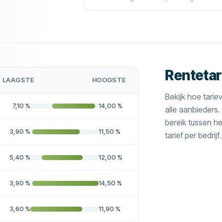
Rentetar
LAAGSTE
HOOGSTE
Bekijk hoe tarie
7,10
%
14,00
%
alle aanbieders
bereik tussen h
3,90
%
11,50
%
tarief per bedrijf.
5,40
%
12,00
%
3,90
%
14,50
%
3,60
%
11,90
%