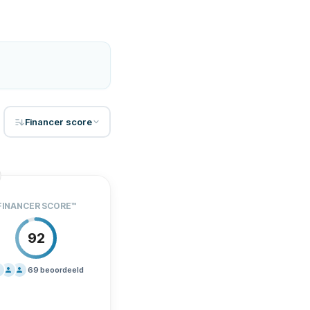
Financer score
FINANCER SCORE
™
92
69
beoordeeld
JZEN
90