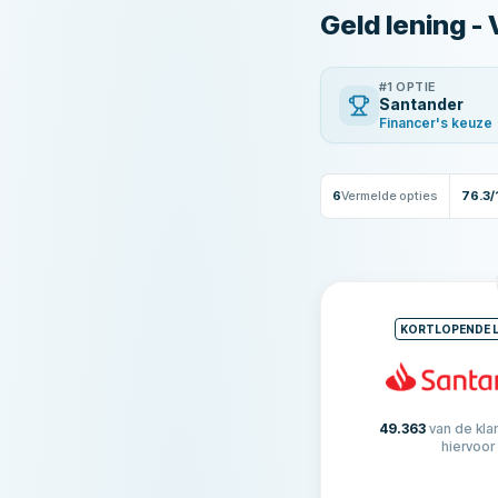
Geld lening - 
#1 OPTIE
Santander
Financer's keuze
6
Vermelde opties
76.3/
KORTLOPENDE 
49.363
van de kla
hiervoor