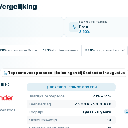
Vergelijking
LAAGSTE TARIEF
Freo
3.60%
100
Gem. Financer Score
180
Gebruikersreviews
3.60%
Laagste rentetarief
Top rente voor persoonlijke leningen bij Santander in augustus
LENING
BEREKEN LENINGSKOSTEN
Jaarlijks rentepercentage
7.1% - 14%
Leenbedrag
2.500 € - 50.000 €
nten koos
Looptijd
1 year - 6 years
PRI
Minimumleeftijd
18