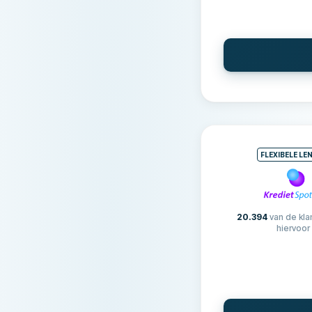
VOORWAARDEN & K
Leenbedrag
Looptijd
FLEXIBELE LE
Jaarlijks renteper
Afsluitkosten
Maandelijkse kost
20.394
van de kla
hiervoor
KENMERKEN
Medeondertekenaa