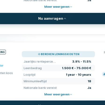
Nationale bank vereist
Ja
OND
Meer weergeven
VO
ERV
Nu aanvragen
OSTEN
VEREISTEN
2.500 € - 50.000 €
Minimumleeftijd
1 year - 6 years
Minimuminkomen
NING
BEREKEN LENINGSKOSTEN
centage
7.1% - 14%
Nationale bank vereist
Jaarlijks rentepercentage
3.9% - 11.5%
0
Nationaal telefoonnummer vereis
Leenbedrag
1.500 € - 75.000 €
en
0
nten koos
Looptijd
1 year - 10 years
Burgerschap vereist
PRI
Minimumleeftijd
18
Elektronische identificatie
Nationale bank vereist
Ja
OND
Meer weergeven
AANVULLENDE VELDEN
VO
Betaaluren
r mogelijk
Nee
ERV