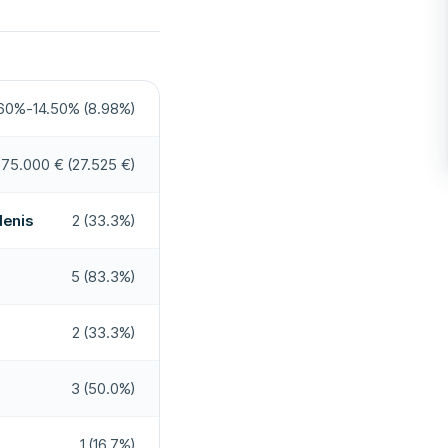
Ja
t
Ja
Ja
60%-14.50% (8.98%)
Ja
75.000 € (27.525 €)
09-17
denis
2 (33.3%)
Nee
5 (83.3%)
Nee
2 (33.3%)
3 (50.0%)
1 (16.7%)