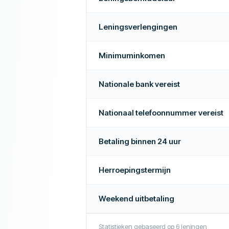
 uur
Ja
Leningsverlengingen
ar
Ja
Minimuminkomen
Nee
Nationale bank vereist
Meer over dit bedrijf
Nationaal telefoonnummer vereist
Betaling binnen 24 uur
Herroepingstermijn
Weekend uitbetaling
Statistieken gebaseerd op
6
leningen