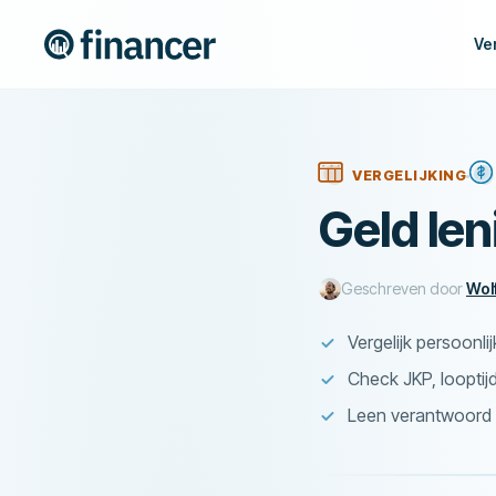
Ve
VERGELIJKING
Geld len
Geschreven door
Wol
Vergelijk persoonli
Check JKP, looptij
Leen verantwoord m