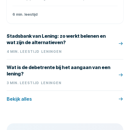
laagste rente in 2 minuten - Onafhankelijke
vergelijking van alle Nederlandse geldverstrekkers
6
min. leestijd
Stadsbank van Lening: zo werkt belenen en
wat zijn de alternatieven?
4
MIN. LEESTIJD
LENINGEN
Wat is de debetrente bij het aangaan van een
lening?
3
MIN. LEESTIJD
LENINGEN
Bekijk alles