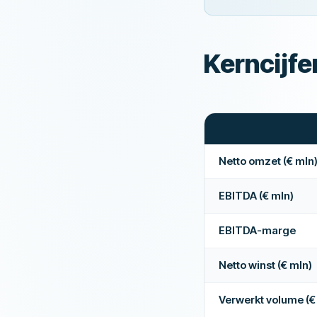
Kerncijf
Netto omzet (€ mln
EBITDA (€ mln)
EBITDA-marge
Netto winst (€ mln)
Verwerkt volume (€