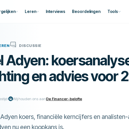
rgelijken
Leren
Interviews
Beoordelingen
Tools
EREN
DISCUSSIE
 Adyen: koersanalyse
ting en advies voor 
estijd
Wij houden ons aan
De Financer-belofte
 Adyen koers, financiële kerncijfers en analisten
dyen nu een koopkans is.