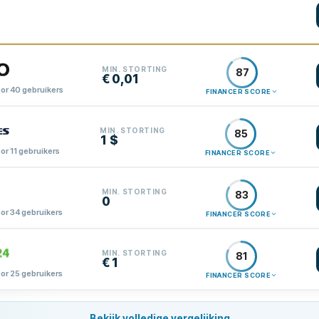
MIN. STORTING
87
€ 0,01
or 40 gebruikers
FINANCER SCORE
MIN. STORTING
85
1 $
r 11 gebruikers
FINANCER SCORE
MIN. STORTING
83
0
or 34 gebruikers
FINANCER SCORE
MIN. STORTING
81
€ 1
or 25 gebruikers
FINANCER SCORE
Bekijk volledige vergelijking