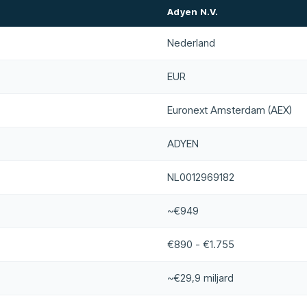
Adyen N.V.
Nederland
EUR
Euronext Amsterdam (AEX)
ADYEN
NL0012969182
~€949
€890 - €1.755
~€29,9 miljard