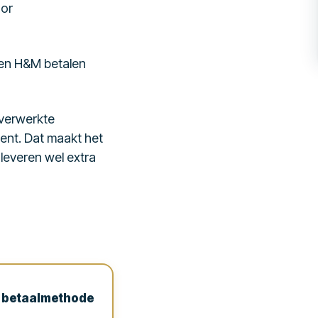
oor
s en H&M betalen
 verwerkte
ient. Dat maakt het
 leveren wel extra
en betaalmethode