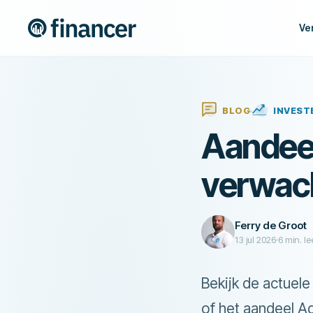
Ve
BLOG
INVEST
Aandeel
verwach
Ferry de Groot
13 jul 2026
6
min. le
Bekijk de actuele
of het aandeel A