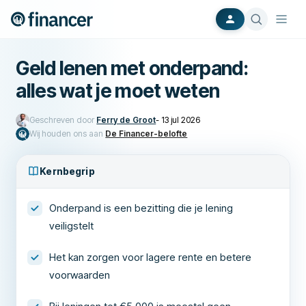
Geld lenen met onderpand:
alles wat je moet weten
Geschreven door
Ferry de Groot
-
13 jul 2026
Wij houden ons aan
De Financer-belofte
Kernbegrip
Onderpand is een bezitting die je lening
veiligstelt
Het kan zorgen voor lagere rente en betere
voorwaarden