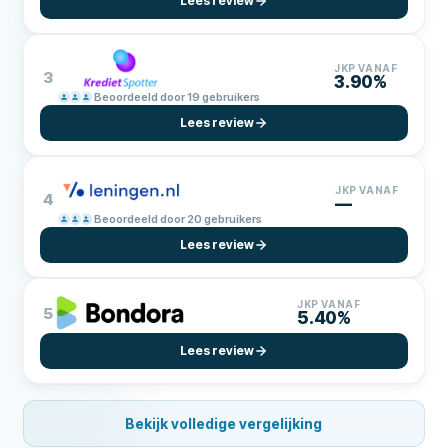
Lees review
JKP VANAF
3
3.90%
Beoordeeld door 19 gebruikers
Lees review
JKP VANAF
4
—
Beoordeeld door 20 gebruikers
Lees review
JKP VANAF
5
5.40%
Lees review
Bekijk volledige vergelijking