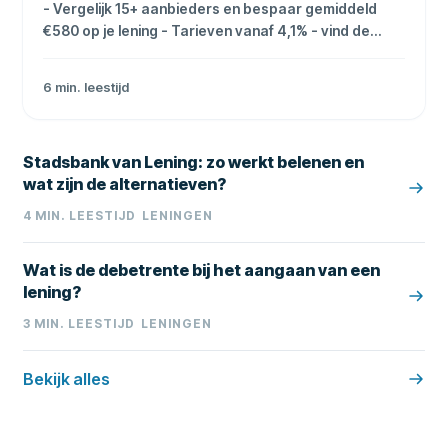
- Vergelijk 15+ aanbieders en bespaar gemiddeld
€580 op je lening - Tarieven vanaf 4,1% - vind de
laagste rente in 2 minuten - Onafhankelijke
vergelijking van alle Nederlandse geldverstrekkers
6
min. leestijd
Stadsbank van Lening: zo werkt belenen en
wat zijn de alternatieven?
4
MIN. LEESTIJD
LENINGEN
Wat is de debetrente bij het aangaan van een
lening?
3
MIN. LEESTIJD
LENINGEN
Bekijk alles