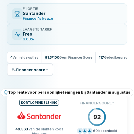
#1 OPTIE
Santander
Financer's keuze
LAAGSTE TARIEF
Freo
3.60%
4
Vermelde opties
81.3/100
Gem. Financer Score
117
Gebruikersreview
Financer score
Top rente voor persoonlijke leningen bij Santander in augustus
KORTLOPENDE LENING
FINANCER SCORE
™
92
49.363
van de klanten koos
69
beoordeeld
hiervoor