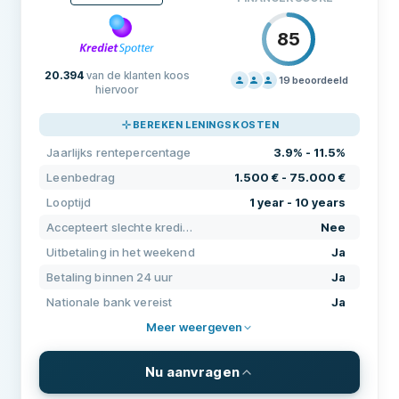
Jaarlijks rentepercentage
7.1% - 14%
85
Afsluitkosten
0
20.394
van de klanten koos
Maandelijkse kosten
0
19
beoordeeld
hiervoor
PRIJZEN
70
VEREISTEN
BEREKEN LENINGSKOSTEN
ONDERSTEUNING
80
Minimumleeftijd
18
Jaarlijks rentepercentage
3.9% - 11.5%
VOORWAARDEN
80
Minimuminkomen
0 €
Leenbedrag
1.500 € - 75.000 €
ERVARING
80
Looptijd
1 year - 10 years
Nationale bank vereist
Ja
Accepteert slechte kredietgeschiedenis
Nee
Nationaal telefoonnummer vereist
Ja
Uitbetaling in het weekend
Ja
Burgerschap vereist
Ja
Betaling binnen 24 uur
Ja
Nationale bank vereist
Ja
Elektronische identificatie
Nee
Meer weergeven
KENMERKEN
Nu aanvragen
Medeondertekenaar mogelijk
Nee