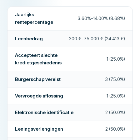
Leningsbemiddelaar
Nee
Nationale bank vereist
Ja
Jaarlijks
Rentevrije lening
Nee
Nationaal telefoonnummer vereist
Ja
3.60%-14.00% (8.68%)
rentepercentage
AANVULLENDE VELDEN
Burgerschap vereist
Ja
Betaaluren
09-17
Leenbedrag
300 €-75.000 € (24.413 €)
Elektronische identificatie
Ja
Hoge goedkeuringsgraad
Nee
KENMERKEN
Accepteert slechte
1 (25.0%)
Aanbevolen bedrijf
Ja
kredietgeschiedenis
Medeondertekenaar mogelijk
Nee
Herroepingstermijn
Nee
Burgerschap vereist
3 (75.0%)
Meer over dit bedrijf
Accepteert slechte kredietgeschiedenis
Nee
Vervroegde aflossing
1 (25.0%)
Uitbetaling in het weekend
Ja
Elektronische identificatie
2 (50.0%)
Leningsverlengingen
Ja
Vervroegde aflossing
Nee
Leningsverlengingen
2 (50.0%)
Betaling binnen 24 uur
Ja