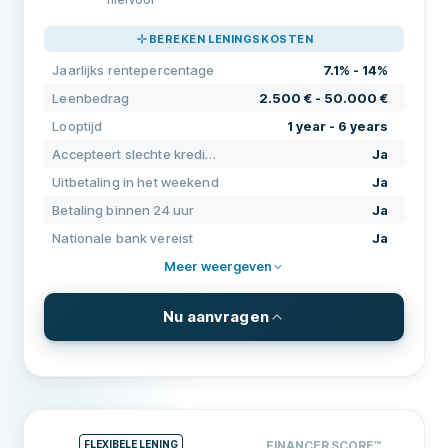
PRIJZEN
90
BEREKEN LENINGSKOSTEN
ONDERSTEUNING
90
Jaarlijks rentepercentage
7.1% - 14%
VOORWAARDEN
90
Leenbedrag
2.500 € - 50.000 €
ERVARING
88
Looptijd
1 year - 6 years
Accepteert slechte kredietgeschiedenis
Ja
Uitbetaling in het weekend
Ja
Betaling binnen 24 uur
Ja
Nationale bank vereist
Ja
Meer weergeven
Nu aanvragen
VOORWAARDEN & KOSTEN
Leenbedrag
2.500 € - 50.000 €
Looptijd
1 year - 6 years
FLEXIBELE LENING
FINANCER SCORE
™