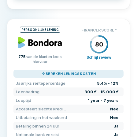
Herroepingstermijn
Nee
VOORWAARDEN & KOSTEN
Leenbedrag
1.500 € - 75.000 €
Accepteert slechte kredietgeschiedenis
Ja
Looptijd
1 year - 10 years
Uitbetaling in het weekend
Ja
PERSOONLIJKE LENING
FINANCER SCORE
™
Jaarlijks rentepercentage
3.9% - 11.5%
Leningsverlengingen
Nee
80
VEREISTEN
Vervroegde aflossing
Nee
Minimumleeftijd
18
775
van de klanten koos
Schrijf review
hiervoor
Betaling binnen 24 uur
Ja
PRIJZEN
76
Minimuminkomen
0 €
ONDERSTEUNING
86
BEREKEN LENINGSKOSTEN
Leningsbemiddelaar
Nee
Nationale bank vereist
Ja
VOORWAARDEN
90
Jaarlijks rentepercentage
5.4% - 12%
Rentevrije lening
Nee
Nationaal telefoonnummer vereist
Ja
Leenbedrag
300 € - 15.000 €
Looptijd
1 year - 7 years
AANVULLENDE VELDEN
Burgerschap vereist
Ja
Accepteert slechte kredietgeschiedenis
Nee
Betaaluren
08-18
Elektronische identificatie
Nee
Uitbetaling in het weekend
Nee
Hoge goedkeuringsgraad
Nee
Betaling binnen 24 uur
Ja
KENMERKEN
Aanbevolen bedrijf
Ja
Nationale bank vereist
Ja
Nee