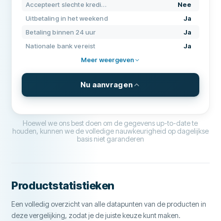
Accepteert slechte kredietgeschiedenis
Nee
Aanbevolen bedrijf
Nee
Nationaal telefoonnummer vereist
Ja
Uitbetaling in het weekend
Ja
Burgerschap vereist
Nee
Betaling binnen 24 uur
Ja
Meer over dit bedrijf
Nationale bank vereist
Ja
Elektronische identificatie
Ja
Meer weergeven
KENMERKEN
Nu aanvragen
Medeondertekenaar mogelijk
Nee
Herroepingstermijn
Ja
VOORWAARDEN & KOSTEN
Leenbedrag
1.000 € - 50.000 €
Hoewel we ons best doen om de gegevens up-to-date te
Accepteert slechte kredietgeschiedenis
Nee
houden, kunnen we de volledige nauwkeurigheid op dagelijkse
basis niet garanderen
Looptijd
1 year - 10 years
Uitbetaling in het weekend
Nee
Jaarlijks rentepercentage
3.6% - 11.9%
Leningsverlengingen
Nee
VEREISTEN
Productstatistieken
Vervroegde aflossing
Ja
Minimumleeftijd
18
Een volledig overzicht van alle datapunten van de producten in
Betaling binnen 24 uur
Ja
Minimuminkomen
0 €
deze vergelijking, zodat je de juiste keuze kunt maken.