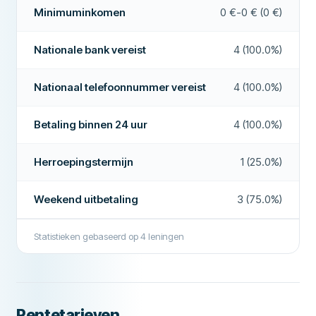
Minimuminkomen
0 €-0 € (0 €)
Leningsbemiddelaar
Nee
Nationale bank vereist
4 (100.0%)
Rentevrije lening
Nee
AANVULLENDE VELDEN
Nationaal telefoonnummer vereist
4 (100.0%)
Betaaluren
09-17
Betaling binnen 24 uur
4 (100.0%)
Hoge goedkeuringsgraad
Nee
Aanbevolen bedrijf
Nee
Herroepingstermijn
1 (25.0%)
Weekend uitbetaling
3 (75.0%)
Meer over dit bedrijf
Statistieken gebaseerd op
4
leningen
Rentetarieven