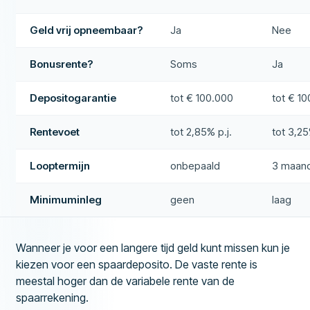
Geld vrij opneembaar?
Ja
Nee
Bonusrente?
Soms
Ja
Depositogarantie
tot € 100.000
tot € 1
Rentevoet
tot 2,85% p.j.
tot 3,25
Looptermijn
onbepaald
3 maand
Minimuminleg
geen
laag
Wanneer je voor een langere tijd geld kunt missen kun je
kiezen voor een spaardeposito. De vaste rente is
meestal hoger dan de variabele rente van de
spaarrekening.