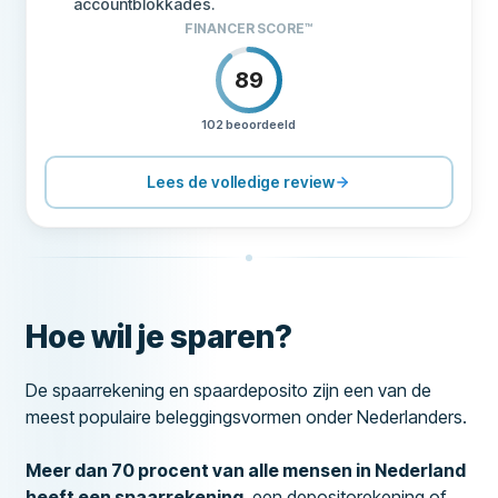
accountblokkades.
FINANCER SCORE™
89
102 beoordeeld
PRIJZEN
90
ONDERSTEUNING
90
Lees de volledige review
VOORWAARDEN
80
ERVARING
88
Hoe wil je sparen?
De spaarrekening en spaardeposito zijn een van de
meest populaire beleggingsvormen onder Nederlanders.
Meer dan 70 procent van alle mensen in Nederland
heeft een spaarrekening
, een depositorekening of