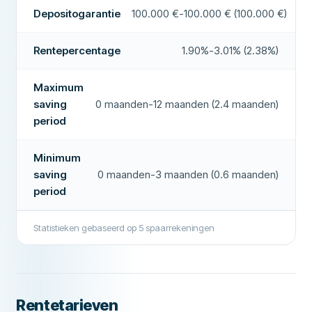
Rentetype
variable
Depositogarantie
100.000 €-100.000 € (100.000 €)
Rente-uitbetalingsinterval
Maandelijks
Meer over dit bedrijf
Rentepercentage
1.90%-3.01% (2.38%)
Rente-op-rente
Ja
BESCHIKBAARHEID & FUNCTIES
Maximum
saving
0 maanden-12 maanden (2.4 maanden)
Beschikbaarheid van het geld
flexible
period
Automatische verlenging
Nee
Minimum
Elektronische identificatie
Nee
saving
0 maanden-3 maanden (0.6 maanden)
VERZEKERING & REGELGEVING
period
Land van verzekering
Duitsland
Statistieken gebaseerd op
5
spaarrekeningen
Depositogarantie
100.000 €
AANVULLENDE VELDEN
Vereisten
N26 Standard/Smart rekening
Rentetarieven
Aanbevolen bedrijf
Ja