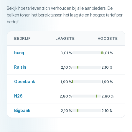
Bekijk hoe tarieven zich verhouden bij alle aanbieders. De
balken tonen het bereik tussen het laagste en hoogste tarief per
Meer over dit bedrijf
bedrijf.
BEDRIJF
LAAGSTE
HOOGSTE
bunq
3,01
%
3,01
%
Raisin
2,10
%
2,10
%
Openbank
1,90
%
1,90
%
N26
2,80
%
2,80
%
Bigbank
2,10
%
2,10
%