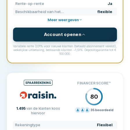
Rente-op-rente
Ja
VOORWAARDEN
80
Beschikbaarheid van het geld
flexible
ERVARING
88
Meer weergeven
Account openen
Variabele rente 3,01% voor nieuwe klanten (betaald abonnement vereist),
wekelijkse uitbetaling; bestaande klanten ~1,51%. Depositogarantie tot €
100.000.
ACCOUNTGEGEVENS
Rekeningtype
Flexibel
Valuta
EUR
SPAARREKENING
FINANCER SCORE
™
Spaarbedrag
0 € - 100.000 €
80
Spaarperiode
0 - 0 maanden
1.495
van de klanten koos
Minimumleeftijd
18
35
beoordeeld
hiervoor
PRIJZEN
80
RENTE & KOSTEN
Rekeningtype
Flexibel
ONDERSTEUNING
90
Rentepercentage
3.01%