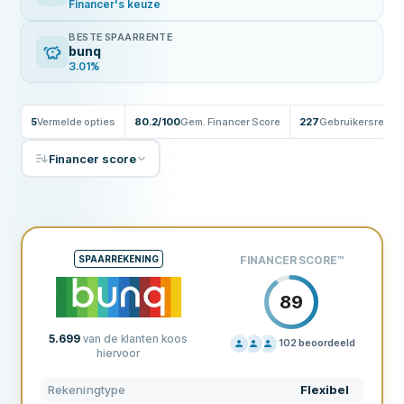
Financer's keuze
BESTE SPAARRENTE
bunq
3.01%
5
Vermelde opties
80.2/100
Gem. Financer Score
227
Gebruikersrevie
Financer score
SPAARREKENING
FINANCER SCORE
™
89
5.699
van de klanten koos
102
beoordeeld
hiervoor
PRIJZEN
90
Rekeningtype
Flexibel
ONDERSTEUNING
90