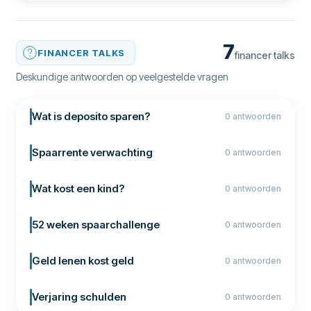
en lenen in Nederland * Financiële
dienstverleners hebben een AFM-
7
vergunning nodig om te mogen opereren *
FINANCER TALKS
financer talks
Via het AFM-register controleer je of een
Deskundige antwoorden op veelgestelde vragen
partij betrouwbaar is * De AFM
waarschuwingslijst helpt je malafide
Wat is deposito sparen?
aanbieders te herkennen
0 antwoorden
Spaarrente verwachting
0 antwoorden
Wat kost een kind?
0 antwoorden
52 weken spaarchallenge
0 antwoorden
Geld lenen kost geld
0 antwoorden
Verjaring schulden
0 antwoorden