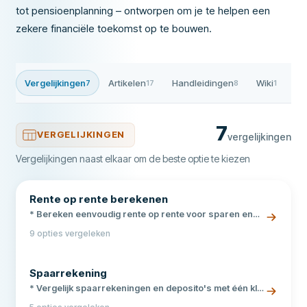
tot pensioenplanning – ontworpen om je te helpen een
zekere financiële toekomst op te bouwen.
Vergelijkingen
Artikelen
Handleidingen
Wiki
Fi
7
17
8
1
7
VERGELIJKINGEN
vergelijkingen
Vergelijkingen naast elkaar om de beste optie te kiezen
Rente op rente berekenen
* Bereken eenvoudig rente op rente voor sparen en
beleggen * Ontdek het effect van samengestelde rente
9 opties vergeleken
op je vermogen * Vergelijk scenario's met
verschillende rentepercentages en looptijden
Spaarrekening
* Vergelijk spaarrekeningen en deposito's met één klik
* Vind de beste en hoogste spaarrente * Beschermd