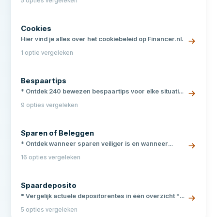
5 opties vergeleken
tot €100.000 via depositogarantie
Cookies
Hier vind je alles over het cookiebeleid op Financer.nl.
1 optie vergeleken
Bespaartips
* Ontdek 240 bewezen bespaartips voor elke situatie
* Bespaar op boodschappen, energie, abonnementen
9 opties vergeleken
en meer * Praktische tips die je vandaag nog kunt
toepassen
Sparen of Beleggen
* Ontdek wanneer sparen veiliger is en wanneer
beleggen meer oplevert * Vergelijk actuele
16 opties vergeleken
spaarrentes met historische beleggingsrendementen
* Vind de ideale balans tussen risico en rendement
voor jouw situatie
Spaardeposito
* Vergelijk actuele depositorentes in één overzicht *
Ontdek welke bank de hoogste vaste rente biedt *
5 opties vergeleken
Beschermd tot €100.000 via het