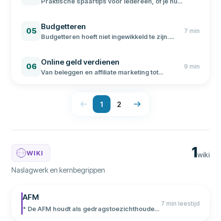
Praktische spaartips voor iedereen, of je nu
net begint of je spaarstrategie wilt
verbeteren. Met actuele cijfers en een
Budgetteren
concreet spaarplan.
05
7
min
Budgetteren hoeft niet ingewikkeld te zijn.
Volg ons stappenplan, gebruik de 50/30/20
regel en krijg grip op je financien.
Online geld verdienen
06
9
min
Van beleggen en affiliate marketing tot
freelancen en je eigen webshop: ontdek
welke methode bij jou past en begin vandaag
nog.
1
2
1
WIKI
wiki
Naslagwerk en kernbegrippen
AFM
7 min leestijd
* De AFM houdt als gedragstoezichthouder
toezicht op sparen, beleggen, verzekeren