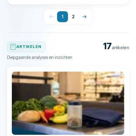
depositogarantiestelsel
1
2
17
ARTIKELEN
artikelen
Diepgaande analyses en inzichten