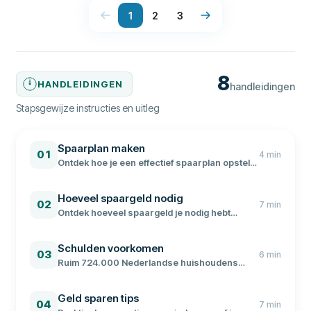
1
2
3
8
HANDLEIDINGEN
handleidingen
Stapsgewijze instructies en uitleg
Spaarplan maken
01
4
min
Ontdek hoe je een effectief spaarplan opstelt
met concrete tips, van de 50-30-20-regel tot
de beste spaarrekening kiezen.
Hoeveel spaargeld nodig
02
7
min
Ontdek hoeveel spaargeld je nodig hebt
volgens het NIBUD, wat het gemiddelde
spaargeld per leeftijd is en hoe je een
Schulden voorkomen
financiële buffer opbouwt.
03
6
min
Ruim 724.000 Nederlandse huishoudens
hebben problematische schulden. Met deze
13 tips voorkom je geldproblemen en houd je
Geld sparen tips
grip op je financiën.
04
7
min